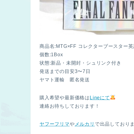
商品名:MTG×FF コレクターブースター英
個数:1Box
状態:新品・未開封・シュリンク付き
発送までの目安3〜7日
ヤマト運輸 匿名発送
購入希望や最新価格は
Lineにて
連絡お待ちしております！
ヤフーフリマ
や
メルカリ
で出品しており