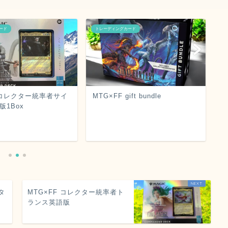
ード
トレーディングカード
ト
F コレクター統率者サイ
MTG×FF gift bundle
M
版1Box
ッ
タ
MTG×FF コレクター統率者ト
ランス英語版