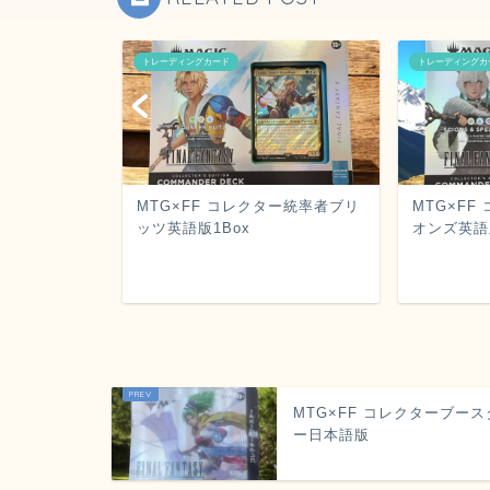
トレーディングカード
トレーディングカ
le
MTG×FF コレクター統率者ブリ
MTG×F
ッツ英語版1Box
オンズ英語
MTG×FF コレクターブース
ー日本語版